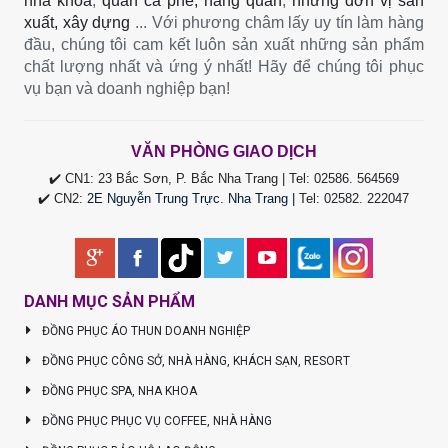
nha khoa
,
quán cà phê, hàng quán
,
những đơn vị sản
xuất, xây dựng
... Với phương châm lấy uy tín làm hàng
đầu, chúng tôi cam kết luôn sản xuất những sản phẩm
chất lượng nhất và ứng ý nhất! Hãy để chúng tôi phục
vụ bạn và doanh nghiệp bạn!
VĂN PHÒNG GIAO DỊCH
✔️ CN1: 23 Bắc Sơn, P. Bắc Nha Trang | Tel:
02586. 564569
✔️ CN2:
2E Nguyễn Trung Trực. Nha Trang |
Tel
:
02582. 222047
DANH MỤC SẢN PHẨM
ĐỒNG PHỤC ÁO THUN DOANH NGHIỆP
ĐỒNG PHỤC CÔNG SỞ, NHÀ HÀNG, KHÁCH SẠN, RESORT
ĐỒNG PHỤC SPA, NHA KHOA
ĐỒNG PHỤC PHỤC VỤ COFFEE, NHÀ HÀNG