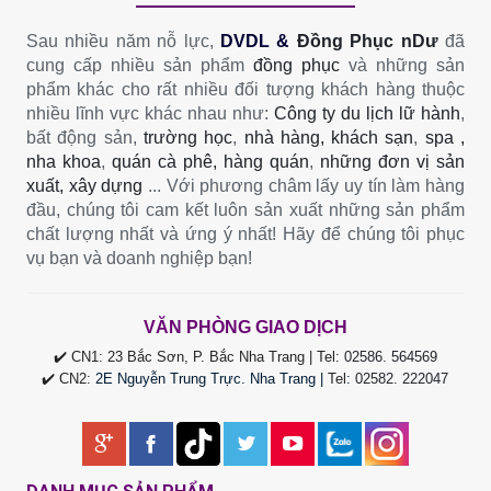
Sau nhiều năm nỗ lực,
DVDL &
Đồng Phục nDư
đã
cung cấp nhiều sản phẩm
đồng phục
và những sản
phẩm khác cho rất nhiều đối tượng khách hàng thuộc
nhiều lĩnh vực khác nhau như:
Công ty du lịch lữ hành
,
bất động sản,
trường học
,
nhà hàng, khách sạn
,
spa ,
nha khoa
,
quán cà phê, hàng quán
,
những đơn vị sản
xuất, xây dựng
... Với phương châm lấy uy tín làm hàng
đầu, chúng tôi cam kết luôn sản xuất những sản phẩm
chất lượng nhất và ứng ý nhất! Hãy để chúng tôi phục
vụ bạn và doanh nghiệp bạn!
VĂN PHÒNG GIAO DỊCH
✔️ CN1: 23 Bắc Sơn, P. Bắc Nha Trang | Tel:
02586. 564569
✔️ CN2:
2E Nguyễn Trung Trực. Nha Trang |
Tel
:
02582. 222047