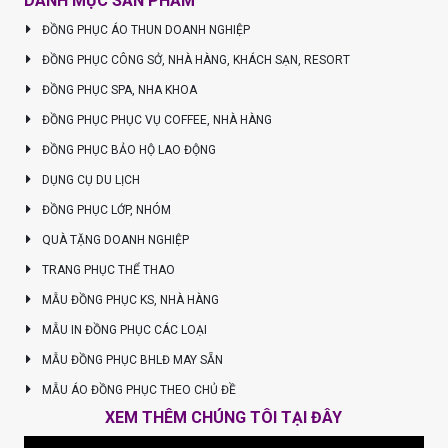
DANH MỤC SẢN PHẨM
ĐỒNG PHỤC ÁO THUN DOANH NGHIỆP
ĐỒNG PHỤC CÔNG SỞ, NHÀ HÀNG, KHÁCH SẠN, RESORT
ĐỒNG PHỤC SPA, NHA KHOA
ĐỒNG PHỤC PHỤC VỤ COFFEE, NHÀ HÀNG
ĐỒNG PHỤC BẢO HỘ LAO ĐỘNG
DỤNG CỤ DU LỊCH
ĐỒNG PHỤC LỚP, NHÓM
QUÀ TẶNG DOANH NGHIỆP
TRANG PHỤC THỂ THAO
MẪU ĐỒNG PHỤC KS, NHÀ HÀNG
MẪU IN ĐỒNG PHỤC CÁC LOẠI
MẪU ĐỒNG PHỤC BHLĐ MAY SẴN
MẪU ÁO ĐỒNG PHỤC THEO CHỦ ĐỀ
XEM THÊM CHÚNG TÔI TẠI ĐÂY