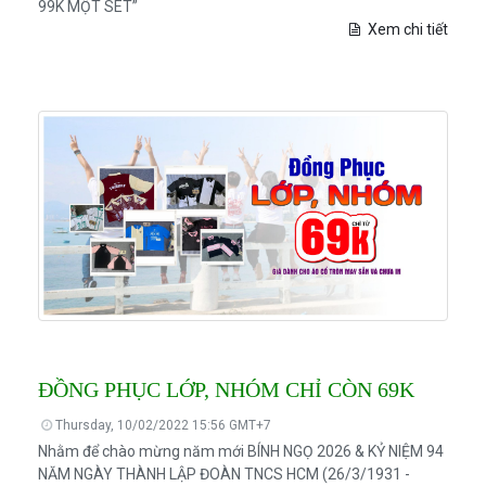
99K MỘT SET”
Xem chi tiết
ĐỒNG PHỤC LỚP, NHÓM CHỈ CÒN 69K
Thursday, 10/02/2022 15:56 GMT+7
Nhằm để chào mừng năm mới BÍNH NGỌ 2026 & KỶ NIỆM 94
NĂM NGÀY THÀNH LẬP ĐOÀN TNCS HCM (26/3/1931 -