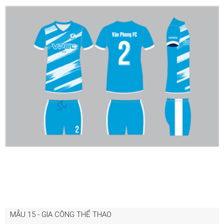
MẪU 15 - GIA CÔNG THỂ THAO