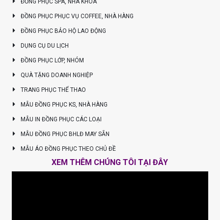
ĐỒNG PHỤC SPA, NHA KHOA
ĐỒNG PHỤC PHỤC VỤ COFFEE, NHÀ HÀNG
ĐỒNG PHỤC BẢO HỘ LAO ĐỘNG
DỤNG CỤ DU LỊCH
ĐỒNG PHỤC LỚP, NHÓM
QUÀ TẶNG DOANH NGHIỆP
TRANG PHỤC THỂ THAO
MẪU ĐỒNG PHỤC KS, NHÀ HÀNG
MẪU IN ĐỒNG PHỤC CÁC LOẠI
MẪU ĐỒNG PHỤC BHLĐ MAY SẴN
MẪU ÁO ĐỒNG PHỤC THEO CHỦ ĐỀ
XEM THÊM CHÚNG TÔI TẠI ĐÂY