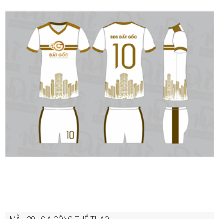
Bảng màu
Tin tức
Hướng dẫn
Liên hệ
MẪU 20 - GIA CÔNG THỂ THAO