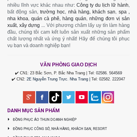
nhiều lĩnh vực khác nhau như:
Công ty du lịch lữ hành
,
bất động sản,
trường học
,
nhà hàng, khách sạn
,
spa ,
nha khoa
,
quán cà phê, hàng quán
,
những đơn vị sản
xuất, xây dựng
... Với phương châm lấy uy tín làm hàng
đầu, chúng tôi cam kết luôn sản xuất những sản phẩm
chất lượng nhất và ứng ý nhất! Hãy để chúng tôi phục
vụ bạn và doanh nghiệp bạn!
VĂN PHÒNG GIAO DỊCH
✔️ CN1: 23 Bắc Sơn, P. Bắc Nha Trang | Tel:
02586. 564569
✔️ CN2:
2E Nguyễn Trung Trực. Nha Trang |
Tel
:
02582. 222047
DANH MỤC SẢN PHẨM
ĐỒNG PHỤC ÁO THUN DOANH NGHIỆP
ĐỒNG PHỤC CÔNG SỞ, NHÀ HÀNG, KHÁCH SẠN, RESORT