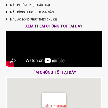
MẪU IN ĐỒNG PHỤC CÁC LOẠI
MẪU ĐỒNG PHỤC BHLĐ MAY SẴN
MẪU ÁO ĐỒNG PHỤC THEO CHỦ ĐỀ
XEM THÊM CHÚNG TÔI TẠI ĐÂY
TÌM CHÚNG TÔI TẠI ĐÂY
Đồng Phục nDư