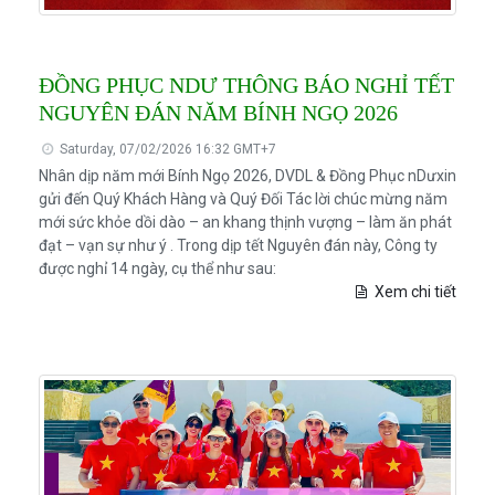
ĐỒNG PHỤC NDƯ THÔNG BÁO NGHỈ TẾT
NGUYÊN ĐÁN NĂM BÍNH NGỌ 2026
Saturday, 07/02/2026 16:32 GMT+7
Nhân dịp năm mới Bính Ngọ 2026, DVDL & Đồng Phục nDưxin
gửi đến Quý Khách Hàng và Quý Đối Tác lời chúc mừng năm
mới sức khỏe dồi dào – an khang thịnh vượng – làm ăn phát
đạt – vạn sự như ý . Trong dịp tết Nguyên đán này, Công ty
được nghỉ 14 ngày, cụ thể như sau:
Xem chi tiết