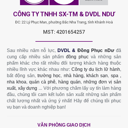
CÔNG TY TNHH SX-TM & DVDL NDƯ
ĐC: 22 Lý Phục Man, phường Bắc Nha Trang, tỉnh Khánh Hoà
MST: 4201654257
Sau nhiều năm nỗ lực,
DVDL &
Đồng Phục nDư
đã
cung cấp nhiều sản phẩm
đồng phục
và những sản
phẩm khác cho rất nhiều đối tượng khách hàng thuộc
nhiều lĩnh vực khác nhau như:
Công ty du lịch lữ hành
,
bất động sản,
trường học
,
nhà hàng, khách sạn
,
spa ,
nha khoa
,
quán cà phê, hàng quán
,
những đơn vị sản
xuất, xây dựng
... Với phương châm lấy uy tín làm hàng
đầu, chúng tôi cam kết luôn sản xuất những sản phẩm
chất lượng nhất và ứng ý nhất! Hãy để chúng tôi phục
vụ bạn và doanh nghiệp bạn!
VĂN PHÒNG GIAO DỊCH