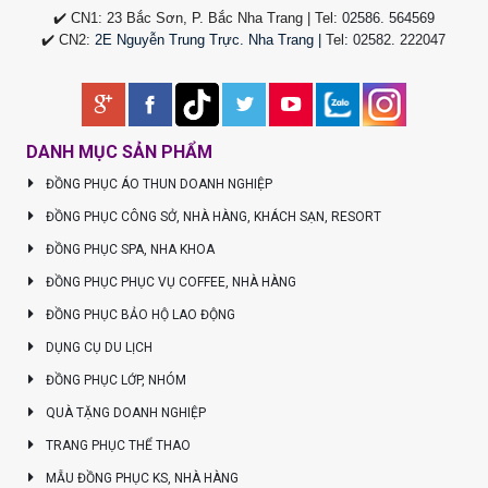
✔️ CN1: 23 Bắc Sơn, P. Bắc Nha Trang | Tel:
02586. 564569
✔️ CN2:
2E Nguyễn Trung Trực. Nha Trang |
Tel
:
02582. 222047
DANH MỤC SẢN PHẨM
ĐỒNG PHỤC ÁO THUN DOANH NGHIỆP
ĐỒNG PHỤC CÔNG SỞ, NHÀ HÀNG, KHÁCH SẠN, RESORT
ĐỒNG PHỤC SPA, NHA KHOA
ĐỒNG PHỤC PHỤC VỤ COFFEE, NHÀ HÀNG
ĐỒNG PHỤC BẢO HỘ LAO ĐỘNG
DỤNG CỤ DU LỊCH
ĐỒNG PHỤC LỚP, NHÓM
QUÀ TẶNG DOANH NGHIỆP
TRANG PHỤC THỂ THAO
MẪU ĐỒNG PHỤC KS, NHÀ HÀNG