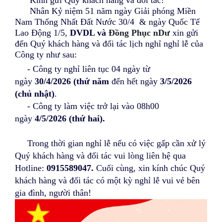
Bảng màu
Nhân Kỷ niệm 51 năm ngày Giải phóng Miền
Nam Thống Nhất Đất Nước 30/4 & ngày Quốc Tế
Tin tức
Lao Động 1/5,
DVDL và
Đồng Phục nDư
xin gửi
đến Quý khách hàng và đối tác lịch nghỉ nghỉ lễ của
Hướng dẫn
Công ty như sau:
Liên hệ
- Công ty nghỉ liên tục 04 ngày từ
ngày
30/4/2026 (thứ năm
đến hết ngày
3/5/2026
(chủ nhật)
.
- Công ty làm việc trở lại vào 08h00
ngày
4/5/2026 (thứ hai).
Trong thời gian nghỉ lễ nếu có việc gấp cần xử lý
Quý khách hàng và đối tác vui lòng liên hệ qua
Hotline:
0915589047.
Cuối cùng, xin kính chúc Quý
khách hàng và đối tác có một kỳ nghỉ lễ vui vẻ bên
gia đình, người thân!