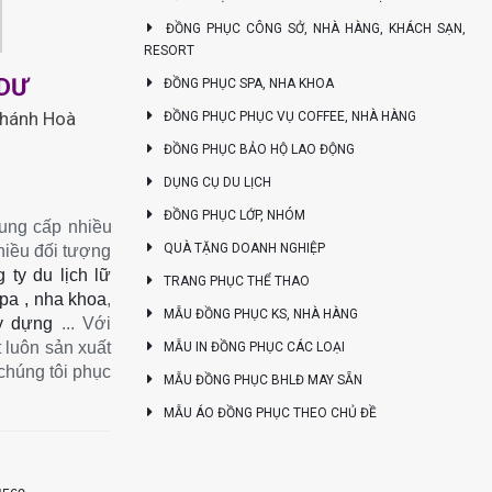
ĐỒNG PHỤC CÔNG SỞ, NHÀ HÀNG, KHÁCH SẠN,
RESORT
NDƯ
ĐỒNG PHỤC SPA, NHA KHOA
Khánh Hoà
ĐỒNG PHỤC PHỤC VỤ COFFEE, NHÀ HÀNG
ĐỒNG PHỤC BẢO HỘ LAO ĐỘNG
DỤNG CỤ DU LỊCH
ĐỒNG PHỤC LỚP, NHÓM
ung cấp nhiều
QUÀ TẶNG DOANH NGHIỆP
hiều đối tượng
 ty du lịch lữ
TRANG PHỤC THỂ THAO
pa , nha khoa
,
MẪU ĐỒNG PHỤC KS, NHÀ HÀNG
y dựng
... Với
 luôn sản xuất
MẪU IN ĐỒNG PHỤC CÁC LOẠI
chúng tôi phục
MẪU ĐỒNG PHỤC BHLĐ MAY SẴN
MẪU ÁO ĐỒNG PHỤC THEO CHỦ ĐỀ