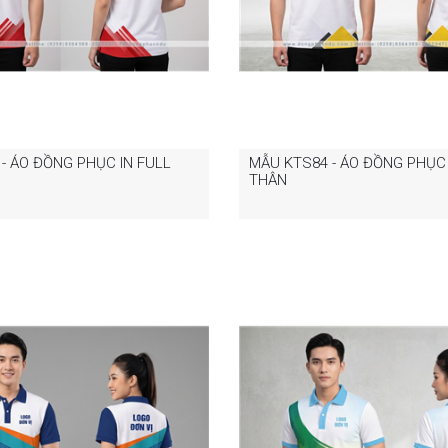
- ÁO ĐỒNG PHỤC IN FULL
MẪU KTS84 - ÁO ĐỒNG PHỤC 
THÂN