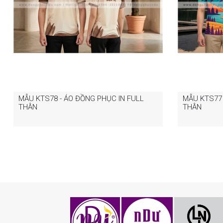
MẪU KTS78 - ÁO ĐỒNG PHỤC IN FULL
MẪU KTS77 
THÂN
THÂN