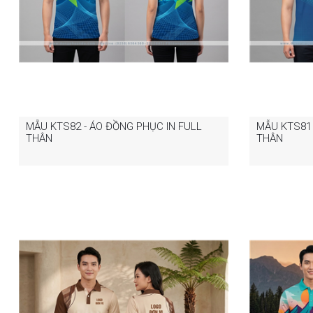
MẪU KTS82 - ÁO ĐỒNG PHỤC IN FULL
MẪU KTS81 
THÂN
THÂN