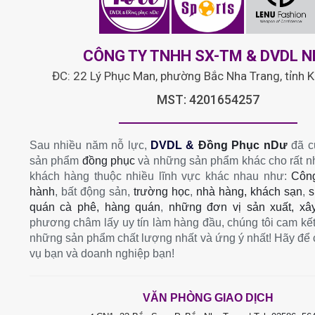
CÔNG TY TNHH SX-TM & DVDL 
ĐC: 22 Lý Phục Man, phường Bắc Nha Trang, tỉnh 
MST: 4201654257
Sau nhiều năm nỗ lực,
DVDL &
Đồng Phục nDư
đã c
sản phẩm
đồng phục
và những sản phẩm khác cho rất n
khách hàng thuộc nhiều lĩnh vực khác nhau như:
Công
hành
, bất động sản,
trường học
,
nhà hàng, khách sạn
,
s
quán cà phê, hàng quán
,
những đơn vị sản xuất, xâ
phương châm lấy uy tín làm hàng đầu, chúng tôi cam kết
những sản phẩm chất lượng nhất và ứng ý nhất! Hãy để 
vụ bạn và doanh nghiệp bạn!
VĂN PHÒNG GIAO DỊCH