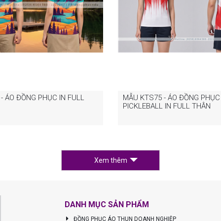
- ÁO ĐỒNG PHỤC IN FULL
MẪU KTS75 - ÁO ĐỒNG PHỤC
PICKLEBALL IN FULL THÂN
Xem thêm
DANH MỤC SẢN PHẨM
ĐỒNG PHỤC ÁO THUN DOANH NGHIỆP