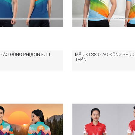
- ÁO ĐỒNG PHỤC IN FULL
MẪU KTS80 - ÁO ĐỒNG PHỤC 
THÂN