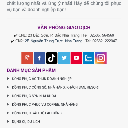
chất lượng nhất và ứng ý nhất! Hãy để chúng tôi phục
vụ bạn và doanh nghiệp bạn!
VĂN PHÒNG GIAO DỊCH
✔️ CN1: 23 Bắc Sơn, P. Bắc Nha Trang | Tel:
02586. 564569
✔️ CN2:
2E Nguyễn Trung Trực. Nha Trang |
Tel
:
02582. 222047
DANH MỤC SẢN PHẨM
ĐỒNG PHỤC ÁO THUN DOANH NGHIỆP
ĐỒNG PHỤC CÔNG SỞ, NHÀ HÀNG, KHÁCH SẠN, RESORT
ĐỒNG PHỤC SPA, NHA KHOA
ĐỒNG PHỤC PHỤC VỤ COFFEE, NHÀ HÀNG
ĐỒNG PHỤC BẢO HỘ LAO ĐỘNG
DỤNG CỤ DU LỊCH