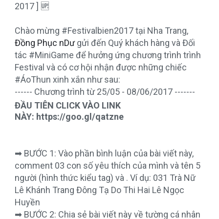
Bảng màu
2017 ] 🆙
Tin tức
Chào mừng #Festivalbien2017 tại Nha Trang,
Đồng Phục nDư
gửi đến Quý khách hàng và Đối
Hướng dẫn
tác #MiniGame để hưởng ứng chương trình trình
Liên hệ
Festival và có cơ hội nhận được những chiếc
#ÁoThun xinh xắn như sau:
------ Chương trình từ 25/05 - 08/06/2017 -------
ĐẦU TIÊN CLICK VÀO LINK
NÀY: https://goo.gl/qatzne
➡ BƯỚC 1: Vào phần bình luận của bài viết này,
comment 03 con số yêu thích của mình và tên 5
người (hình thức kiểu tag) và . Ví dụ: 031 Trà Nữ
Lê Khánh Trang Đông Tạ Do Thi Hai Lê Ngọc
Huyền
➡ BƯỚC 2: Chia sẻ bài viết này về tường cá nhân