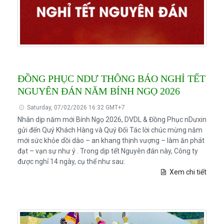
ĐỒNG PHỤC NDƯ THÔNG BÁO NGHỈ TẾT
NGUYÊN ĐÁN NĂM BÍNH NGỌ 2026
Saturday, 07/02/2026 16:32 GMT+7
Nhân dịp năm mới Bính Ngọ 2026, DVDL & Đồng Phục nDưxin
gửi đến Quý Khách Hàng và Quý Đối Tác lời chúc mừng năm
mới sức khỏe dồi dào – an khang thịnh vượng – làm ăn phát
đạt – vạn sự như ý . Trong dịp tết Nguyên đán này, Công ty
được nghỉ 14 ngày, cụ thể như sau:
Xem chi tiết