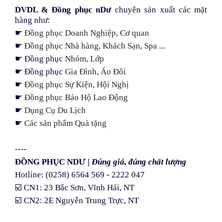
DVDL & Đồng phục nDư
chuyên sản xuất các mặt
hàng như:
☛
Đồng phục Doanh Nghiệp, Cơ quan
☛
Đồng phục Nhà hàng, Khách Sạn, Spa
...
☛
Đồng phục
Nhóm, Lớp
☛
Đồng phục
Gia Đình
,
Áo Đôi
☛
Đồng phục Sự Kiện, Hội Nghị
☛
Đồng phục Bảo Hộ Lao Động
☛
Dụng Cụ Du Lịch
☛
Các sản phẩm Quà tặng
----
ĐỒNG PHỤC NDƯ |
Đúng giá, đúng chất lượng
Hotline: (0258) 6564 569 - 2222 047
☑️
CN1: 23 Bắc Sơn, Vĩnh Hải, NT
☑️
CN2: 2E Nguyễn Trung Trực, NT