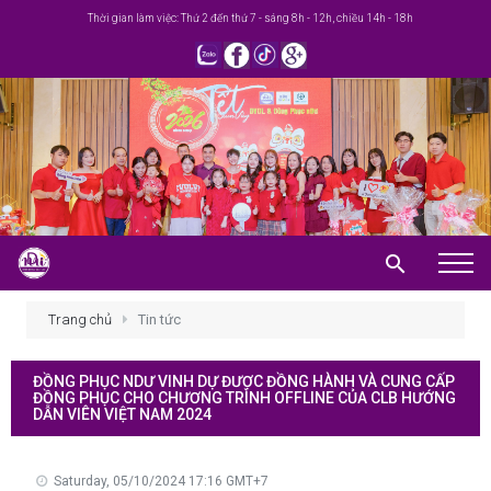
Thời gian làm việc: Thứ 2 đến thứ 7 - sáng 8h - 12h, chiều 14h - 18h
Trang chủ
Trang chủ
Tin tức
Giới thiệu
ĐỒNG PHỤC NDƯ VINH DỰ ĐƯỢC ĐỒNG HÀNH VÀ CUNG CẤP
Khuyến mãi
ĐỒNG PHỤC CHO CHƯƠNG TRÌNH OFFLINE CỦA CLB HƯỚNG
DẪN VIÊN VIỆT NAM 2024
Sản phẩm
Saturday, 05/10/2024 17:16 GMT+7