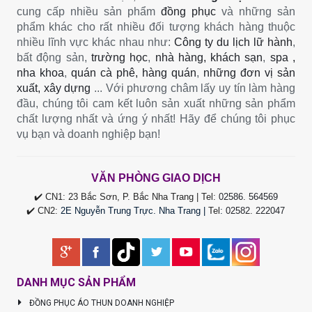
cung cấp nhiều sản phẩm
đồng phục
và những sản
phẩm khác cho rất nhiều đối tượng khách hàng thuộc
nhiều lĩnh vực khác nhau như:
Công ty du lịch lữ hành
,
bất động sản,
trường học
,
nhà hàng, khách sạn
,
spa ,
nha khoa
,
quán cà phê, hàng quán
,
những đơn vị sản
xuất, xây dựng
... Với phương châm lấy uy tín làm hàng
đầu, chúng tôi cam kết luôn sản xuất những sản phẩm
chất lượng nhất và ứng ý nhất! Hãy để chúng tôi phục
vụ bạn và doanh nghiệp bạn!
VĂN PHÒNG GIAO DỊCH
✔️ CN1: 23 Bắc Sơn, P. Bắc Nha Trang | Tel:
02586. 564569
✔️ CN2:
2E Nguyễn Trung Trực. Nha Trang |
Tel
:
02582. 222047
DANH MỤC SẢN PHẨM
ĐỒNG PHỤC ÁO THUN DOANH NGHIỆP