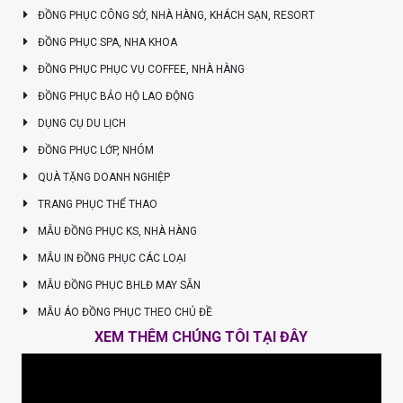
ĐỒNG PHỤC CÔNG SỞ, NHÀ HÀNG, KHÁCH SẠN, RESORT
ĐỒNG PHỤC SPA, NHA KHOA
ĐỒNG PHỤC PHỤC VỤ COFFEE, NHÀ HÀNG
ĐỒNG PHỤC BẢO HỘ LAO ĐỘNG
DỤNG CỤ DU LỊCH
ĐỒNG PHỤC LỚP, NHÓM
QUÀ TẶNG DOANH NGHIỆP
TRANG PHỤC THỂ THAO
MẪU ĐỒNG PHỤC KS, NHÀ HÀNG
MẪU IN ĐỒNG PHỤC CÁC LOẠI
MẪU ĐỒNG PHỤC BHLĐ MAY SẴN
MẪU ÁO ĐỒNG PHỤC THEO CHỦ ĐỀ
XEM THÊM CHÚNG TÔI TẠI ĐÂY