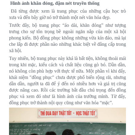
Hình ảnh khăn đóng, đậm nét truyền thống
Đã từng được xem là trang phục của những cậu học trò
xưa và đến bây giờ nó trở thành một nét văn hóa đẹp.
Trước đây, bộ trang phục “áo dài, khăn đóng” như tượng
trưng cho sự tôn trọng bề ngoài ngăn nắp của một xã hội
phong kiến. Bộ đồng phục không những vừa kín đáo, mà lại
che lấp đi được phần nào những khác biệt về đẳng cấp trong
xã hội.
Tuy nhiên, bộ trang phục này khá là bất tiện, không thoải mái
trong khi mặc, kiểu cách và chất liệu cũng gò bó. Dần dần,
nó không còn phù hợp với thực tế nữa. Một phần vì khi đấy,
khái niệm "đồng phục" chưa được phổ biến rộng rãi, nhưng
dần dần, người ta đã để ý đến nó nhiều hơn và giá trị cũng
được nâng cao. Rồi các trường bắt đầu chú trọng đến đồng
phục và xem đó như là hình ảnh của trường mình. Từ đấy,
đồng phục trở thành nội quy cũng như văn hóa “mặc”.