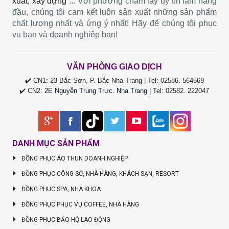
xuất, xây dựng
... Với phương châm lấy uy tín làm hàng
đầu, chúng tôi cam kết luôn sản xuất những sản phẩm
chất lượng nhất và ứng ý nhất! Hãy để chúng tôi phục
vụ bạn và doanh nghiệp bạn!
VĂN PHÒNG GIAO DỊCH
✔️ CN1: 23 Bắc Sơn, P. Bắc Nha Trang | Tel:
02586. 564569
✔️ CN2:
2E Nguyễn Trung Trực. Nha Trang |
Tel
:
02582. 222047
DANH MỤC SẢN PHẨM
ĐỒNG PHỤC ÁO THUN DOANH NGHIỆP
ĐỒNG PHỤC CÔNG SỞ, NHÀ HÀNG, KHÁCH SẠN, RESORT
ĐỒNG PHỤC SPA, NHA KHOA
ĐỒNG PHỤC PHỤC VỤ COFFEE, NHÀ HÀNG
ĐỒNG PHỤC BẢO HỘ LAO ĐỘNG