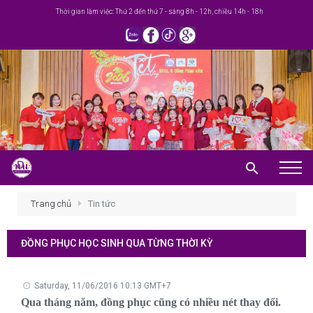
Thời gian làm việc: Thứ 2 đến thứ 7 - sáng 8h - 12h, chiều 14h - 18h
Trang chủ
Trang chủ
Tin tức
Giới thiệu
ĐỒNG PHỤC HỌC SINH QUA TỪNG THỜI KỲ
Khuyến mãi
Sản phẩm
Saturday, 11/06/2016 10:13 GMT+7
Qua tháng năm, đồng phục cũng có nhiều nét thay đổi.