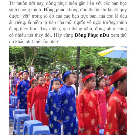
Bảng màu
Từ muôn đời nay, đồng phục luôn gắn liền với các bạn học
sinh chúng mình.
Đồng phục
không đơn thuần chỉ là nội quy
Tin tức
được “yết” trong sổ đỏ của các bạn trực ban, mà còn là dấu
ấn riêng, là niềm tự hào của mỗi người về ngôi trường mình
Hướng dẫn
đang theo học. Tuy nhiên, qua tháng năm, đồng phục cũng
có nhiều nét thay đổi.
Hãy cùng
Đồng Phục nDư
xem thử
Liên hệ
nó khác như thế nào nhé?