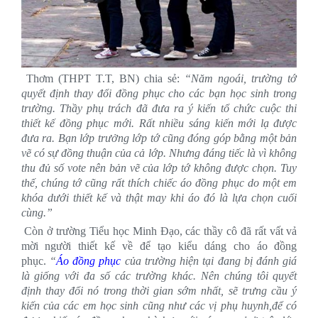
Thơm (THPT T.T, BN) chia sẻ:
“Năm ngoái, trường tớ
quyết định thay đổi đồng phục cho các bạn học sinh trong
trường. Thầy phụ trách đã đưa ra ý kiến tổ chức cuộc thi
thiết kế đồng phục mới. Rất nhiều sáng kiến mới lạ được
đưa ra. Bạn lớp trưởng lớp tớ cũng đóng góp bằng một bản
vẽ có sự đồng thuận của cả lớp. Nhưng đáng tiếc là vì không
thu đủ số vote nên bản vẽ của lớp tớ không được chọn. Tuy
thế, chúng tớ cũng rất thích chiếc áo đồng phục do một em
khóa dưới thiết kế và thật may khi áo đó là lựa chọn cuối
cùng.”
Còn ở trường Tiểu học Minh Đạo, các thầy cô đã rất vất vả
mời người thiết kế về để tạo kiểu dáng cho áo đồng
phục.
“
Áo đ
ồ
ng ph
ụ
c
của trường hiện tại đang bị đánh giá
là giống với đa số các trường khác. Nên chúng tôi quyết
định thay đổi nó trong thời gian sớm nhất, sẽ trưng cầu ý
kiến của các em học sinh cũng như các vị phụ huynh,để có