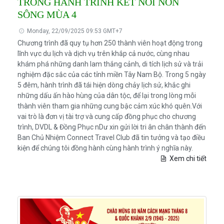
TRONG HÀNH TRÌNH KẾT NỐI NON
SÔNG MÙA 4
Monday, 22/09/2025 09:53 GMT+7
Chương trình đã quy tụ hơn 250 thành viên hoạt động trong
lĩnh vực du lịch và dịch vụ trên khắp cả nước, cùng nhau
khám phá những danh lam thắng cảnh, di tích lịch sử và trải
nghiệm đặc sắc của các tỉnh miền Tây Nam Bộ. Trong 5 ngày
5 đêm, hành trình đã tái hiện dòng chảy lịch sử, khắc ghi
những dấu ấn hào hùng của dân tộc, để lại trong lòng mỗi
thành viên tham gia những cung bậc cảm xúc khó quên.Với
vai trò là đơn vị tài trợ và cung cấp đồng phục cho chương
trình, DVDL & Đồng Phục nDư xin gửi lời tri ân chân thành đến
Ban Chủ Nhiệm Connect Travel Club đã tin tưởng và tạo điều
kiện để chúng tôi đồng hành cùng hành trình ý nghĩa này.
Xem chi tiết