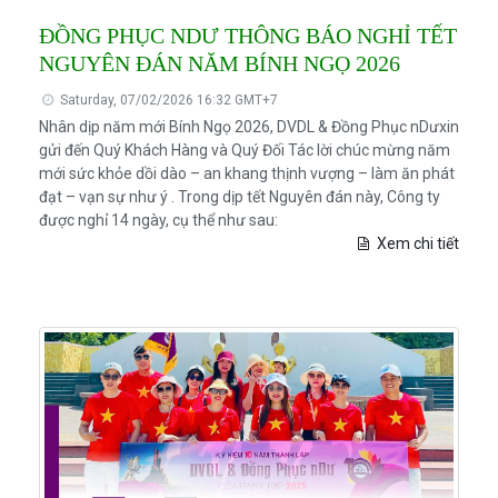
ĐỒNG PHỤC NDƯ THÔNG BÁO NGHỈ TẾT
NGUYÊN ĐÁN NĂM BÍNH NGỌ 2026
Saturday, 07/02/2026 16:32 GMT+7
Nhân dịp năm mới Bính Ngọ 2026, DVDL & Đồng Phục nDưxin
gửi đến Quý Khách Hàng và Quý Đối Tác lời chúc mừng năm
mới sức khỏe dồi dào – an khang thịnh vượng – làm ăn phát
đạt – vạn sự như ý . Trong dịp tết Nguyên đán này, Công ty
được nghỉ 14 ngày, cụ thể như sau:
Xem chi tiết