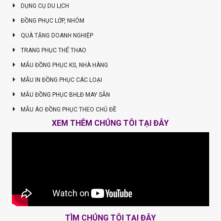
DỤNG CỤ DU LỊCH
ĐỒNG PHỤC LỚP, NHÓM
QUÀ TẶNG DOANH NGHIỆP
TRANG PHỤC THỂ THAO
MẪU ĐỒNG PHỤC KS, NHÀ HÀNG
MẪU IN ĐỒNG PHỤC CÁC LOẠI
MẪU ĐỒNG PHỤC BHLĐ MAY SẴN
MẪU ÁO ĐỒNG PHỤC THEO CHỦ ĐỀ
XEM THÊM CHÚNG TÔI TẠI ĐÂY
TÌM CHÚNG TÔI TẠI ĐÂY