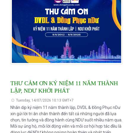
THƯ CẢM ƠN KỶ NIỆM 11 NĂM THÀNH
LẬP, NDƯ KHỞI PHÁT
Tuesday, 14/07/2026 10:13 GMT+7
Nhân dịp kỷ niệm 11 năm thành lập, DVDL & Đồng Phục nDư
xin gửi lời tri ân chân thành đến tất cả những người đã lựa
chọn, tin tưởng và đồng hành cùng NDƯ suốt nhiều năm qua.
Mỗi sự ủng hộ, mỗi lời động viên và mỗi cơ hội hợp tác đều là
động lực để NDƯ không ngừng hoàn thiện và phát triển.