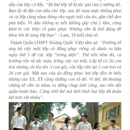
dấu của lớp cơ đấy.
“Bí thư lớp tớ là tác giả của ý tưởng đó.
Bạn ấy đi đặt con dấu cho lớp, sau đó mua mực không phai
và cả lớp cùng nhau đóng vào ngực trái của áo, gần chỗ đeo
phù hiệu. Vì dấu không to nên không gây chú ý lắm, cũng
khỏi lo các thầy cô giáo phạt. Nhưng vẫn là thứ đáng để
khoe khi đi sang lớp bạn” -
Lam, 18 tuổi chia sẻ.
Thành Quân (THPT Hoàng Quốc Việt) tâm sự:
“Trường tớ
ủng hộ việc mỗi lớp có đồng phục riêng và dành ra hẳn
ngày thứ 5 để các lớp “trưng diện”. Thế nên hôm đó, cả
trường rộn rã sắc màu, trông cực vui mắt. Lớp tớ có 26 con
trai nhưng chỉ lèo tèo 3 con gái, còn lớp văn lại 3 con trai và
26 con gái. Mặt sau của áo đồng phục hai lớp đều in biểu
tượng của XX, XY cùng những con số đó. Vì thế, thi thoảng
chúng tớ vẫn rủ nhau ra đứng chụp ảnh cùng, tạo nên đội
quân hoàn hảo. Cũng nhờ thế mà tình hình hai lớp đã đoàn
kết hơn rất nhiều”.