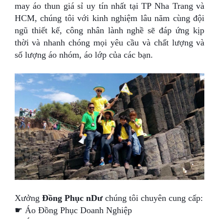
Bảng màu
may
áo thun giá sỉ
uy tín nhất tại TP Nha Trang và
HCM, chúng tôi với kinh nghiệm lâu năm cùng đội
Tin tức
ngũ thiết kế, công nhân lành nghề sẽ đáp ứng kịp
thời và nhanh chóng mọi yêu cầu và chất lượng và
Hướng dẫn
số lượng áo nhóm, áo lớp của các bạn.
Liên hệ
Xưởng
Đồng Phục nDư
chúng tôi chuyên cung cấp:
☛ Áo Đồng Phục Doanh Nghiệp