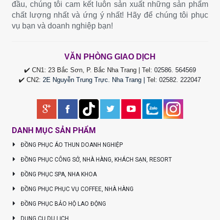
đầu, chúng tôi cam kết luôn sản xuất những sản phẩm
chất lượng nhất và ứng ý nhất! Hãy để chúng tôi phục
vụ bạn và doanh nghiệp bạn!
VĂN PHÒNG GIAO DỊCH
✔️ CN1: 23 Bắc Sơn, P. Bắc Nha Trang | Tel:
02586. 564569
✔️ CN2:
2E Nguyễn Trung Trực. Nha Trang |
Tel
:
02582. 222047
DANH MỤC SẢN PHẨM
ĐỒNG PHỤC ÁO THUN DOANH NGHIỆP
ĐỒNG PHỤC CÔNG SỞ, NHÀ HÀNG, KHÁCH SẠN, RESORT
ĐỒNG PHỤC SPA, NHA KHOA
ĐỒNG PHỤC PHỤC VỤ COFFEE, NHÀ HÀNG
ĐỒNG PHỤC BẢO HỘ LAO ĐỘNG
DỤNG CỤ DU LỊCH