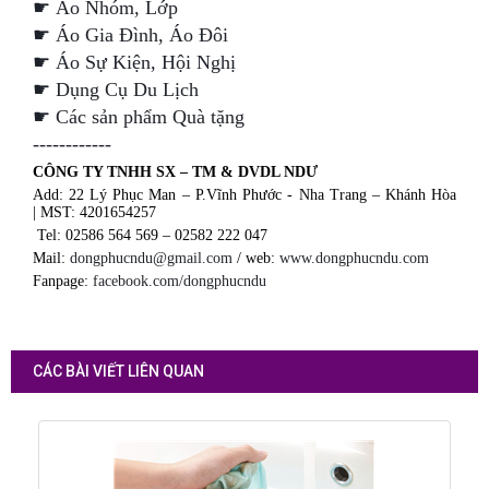
☛ 
Áo Nhóm, Lớp
☛ 
Áo Gia Đình
, Á
o Đôi
☛ Áo Sự Kiện, Hội Nghị
☛ 
Dụng Cụ Du Lịch
☛ 
Các sản phẩm Quà tặng
------------
CÔNG TY TNHH SX – TM & DVDL NDƯ
Add: 22 Lý Phục Man – P.Vĩnh Phước - Nha Trang – Khánh Hòa
| MST: 4201654257
Tel: 02586 564 569 – 02582 222 047
Mail:
dongphucndu@gmail.com
/ web:
www.dongphucndu.com
Fanpage:
facebook.com/dongphucndu
CÁC BÀI VIẾT LIÊN QUAN