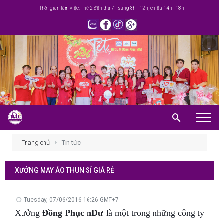
Thời gian làm việc: Thứ 2 đến thứ 7 - sáng 8h - 12h, chiều 14h - 18h
Trang chủ
Trang chủ
Tin tức
Giới thiệu
XƯỞNG MAY ÁO THUN SỈ GIÁ RẺ
Khuyến mãi
Sản phẩm
Tuesday, 07/06/2016 16:26 GMT+7
Xưởng
Đồng Phục nDư
là một trong những công ty