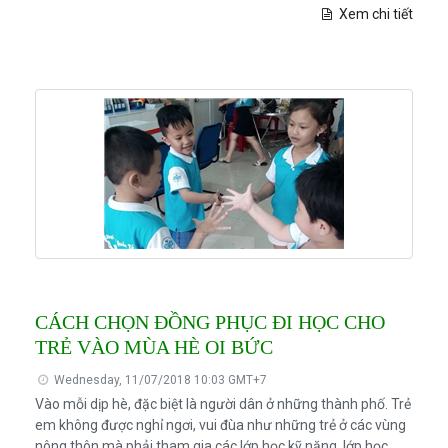
Xem chi tiết
CÁCH CHỌN ĐỒNG PHỤC ĐI HỌC CHO
TRẺ VÀO MÙA HÈ OI BỨC
Wednesday, 11/07/2018 10:03 GMT+7
Vào mỗi dịp hè, đặc biệt là người dân ở những thành phố. Trẻ
em không được nghỉ ngơi, vui đùa như những trẻ ở các vùng
nông thôn mà phải tham gia các lớp học kỹ năng, lớp học