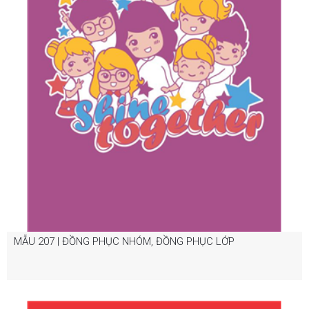
MẪU 207 | ĐỒNG PHỤC NHÓM, ĐỒNG PHỤC LỚP