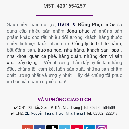
MST: 4201654257
Sau nhiều năm nỗ lực,
DVDL &
Đồng Phục nDư
đã
cung cấp nhiều sản phẩm
đồng phục
và những sản
phẩm khác cho rất nhiều đối tượng khách hàng thuộc
nhiều lĩnh vực khác nhau như:
Công ty du lịch lữ hành
,
bất động sản,
trường học
,
nhà hàng, khách sạn
,
spa ,
nha khoa
,
quán cà phê, hàng quán
,
những đơn vị sản
xuất, xây dựng
... Với phương châm lấy uy tín làm hàng
đầu, chúng tôi cam kết luôn sản xuất những sản phẩm
chất lượng nhất và ứng ý nhất! Hãy để chúng tôi phục
vụ bạn và doanh nghiệp bạn!
VĂN PHÒNG GIAO DỊCH
✔️ CN1: 23 Bắc Sơn, P. Bắc Nha Trang | Tel:
02586. 564569
✔️ CN2:
2E Nguyễn Trung Trực. Nha Trang |
Tel
:
02582. 222047