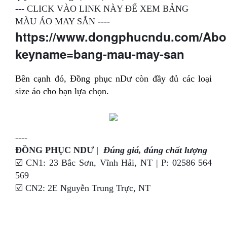
---
CLICK VÀO LINK NÀY ĐỂ XEM BẢNG
MÀU ÁO MAY SẴN
----
https://www.dongphucndu.com/Abou
keyname=bang-mau-may-san
Bên cạnh đó, Đồng phục nDư còn đầy đủ các loại
size áo cho bạn lựa chọn.
----
ĐỒNG PHỤC NDƯ |  
Đúng giá, đúng chất lượng
☑️ CN1: 23 Bắc Sơn, Vĩnh Hải, NT | P: 02586 564 
569
☑️ CN2: 2E Nguyễn Trung Trực, NT