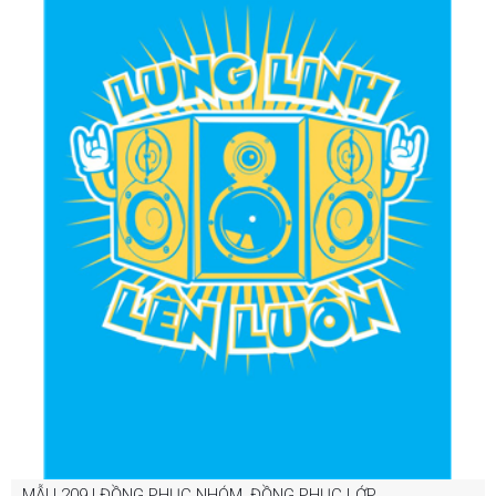
MẪU 209 | ĐỒNG PHỤC NHÓM, ĐỒNG PHỤC LỚP