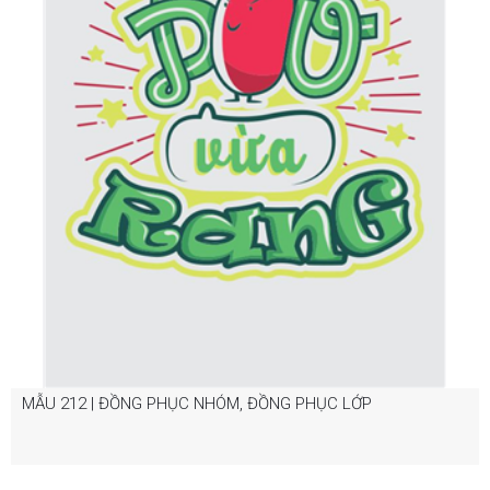
MẪU 212 | ĐỒNG PHỤC NHÓM, ĐỒNG PHỤC LỚP