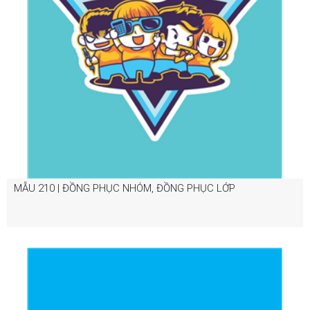
MẪU 210 | ĐỒNG PHỤC NHÓM, ĐỒNG PHỤC LỚP