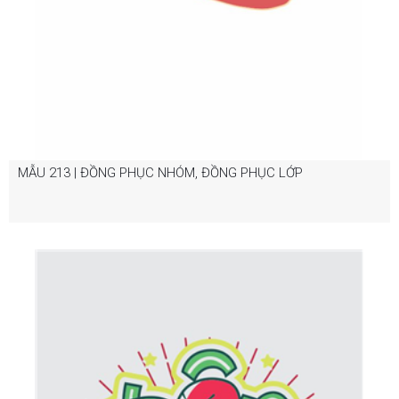
MẪU 213 | ĐỒNG PHỤC NHÓM, ĐỒNG PHỤC LỚP