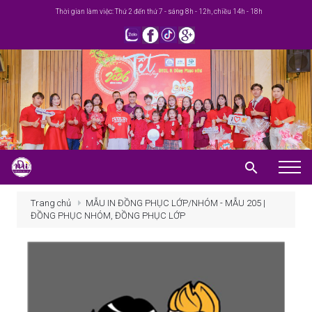
Thời gian làm việc: Thứ 2 đến thứ 7 - sáng 8h - 12h, chiều 14h - 18h
Trang chủ
Trang chủ
MẪU IN ĐỒNG PHỤC LỚP/NHÓM - MẪU 205 |
ĐỒNG PHỤC NHÓM, ĐỒNG PHỤC LỚP
Giới thiệu
Khuyến mãi
Sản phẩm