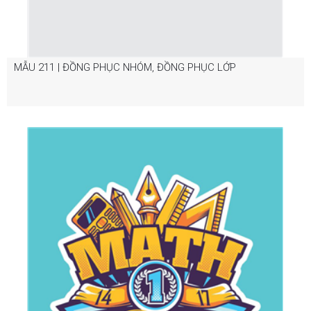
MẪU 211 | ĐỒNG PHỤC NHÓM, ĐỒNG PHỤC LỚP