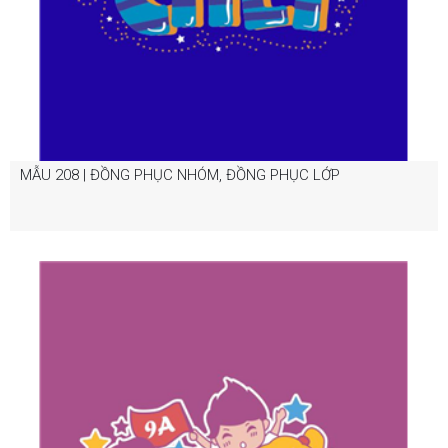
MẪU 208 | ĐỒNG PHỤC NHÓM, ĐỒNG PHỤC LỚP