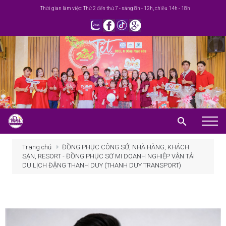
Thời gian làm việc: Thứ 2 đến thứ 7 - sáng 8h - 12h, chiều 14h - 18h
Trang chủ
Trang chủ
ĐỒNG PHỤC CÔNG SỞ, NHÀ HÀNG, KHÁCH
SẠN, RESORT - ĐỒNG PHỤC SƠ MI DOANH NGHIỆP VẬN TẢI
Giới thiệu
DU LỊCH ĐẶNG THANH DUY (THANH DUY TRANSPORT)
Khuyến mãi
Sản phẩm