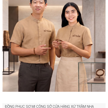
ĐỒNG PHỤC SƠ MI CÔNG SỞ CỬA HÀNG XỨ TRẦM NHA