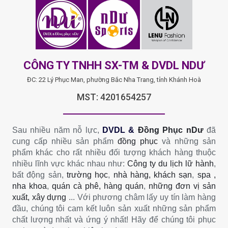
CÔNG TY TNHH SX-TM & DVDL NDƯ
ĐC: 22 Lý Phục Man, phường Bắc Nha Trang, tỉnh Khánh Hoà
MST: 4201654257
Sau nhiều năm nỗ lực,
DVDL &
Đồng Phục nDư
đã
cung cấp nhiều sản phẩm
đồng phục
và những sản
phẩm khác cho rất nhiều đối tượng khách hàng thuộc
nhiều lĩnh vực khác nhau như:
Công ty du lịch lữ hành
,
bất động sản,
trường học
,
nhà hàng, khách sạn
,
spa ,
nha khoa
,
quán cà phê, hàng quán
,
những đơn vị sản
xuất, xây dựng
... Với phương châm lấy uy tín làm hàng
đầu, chúng tôi cam kết luôn sản xuất những sản phẩm
chất lượng nhất và ứng ý nhất! Hãy để chúng tôi phục