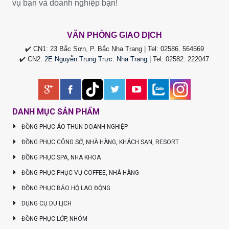
vụ bạn và doanh nghiệp bạn!
VĂN PHÒNG GIAO DỊCH
✔️ CN1: 23 Bắc Sơn, P. Bắc Nha Trang | Tel:
02586. 564569
✔️ CN2:
2E Nguyễn Trung Trực. Nha Trang |
Tel
:
02582. 222047
DANH MỤC SẢN PHẨM
ĐỒNG PHỤC ÁO THUN DOANH NGHIỆP
ĐỒNG PHỤC CÔNG SỞ, NHÀ HÀNG, KHÁCH SẠN, RESORT
ĐỒNG PHỤC SPA, NHA KHOA
ĐỒNG PHỤC PHỤC VỤ COFFEE, NHÀ HÀNG
ĐỒNG PHỤC BẢO HỘ LAO ĐỘNG
DỤNG CỤ DU LỊCH
ĐỒNG PHỤC LỚP, NHÓM