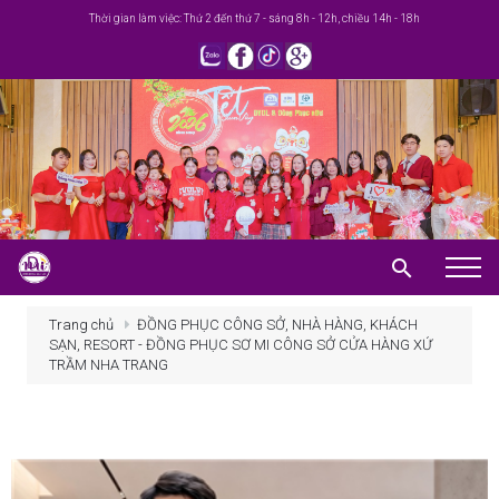
Thời gian làm việc: Thứ 2 đến thứ 7 - sáng 8h - 12h, chiều 14h - 18h
Trang chủ
Trang chủ
ĐỒNG PHỤC CÔNG SỞ, NHÀ HÀNG, KHÁCH
SẠN, RESORT - ĐỒNG PHỤC SƠ MI CÔNG SỞ CỬA HÀNG XỨ
Giới thiệu
TRẦM NHA TRANG
Khuyến mãi
Sản phẩm