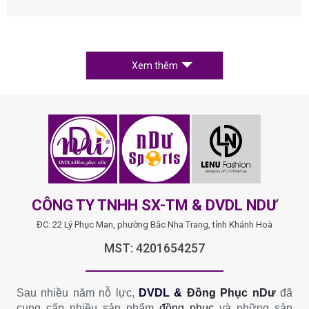
Xem thêm
CÔNG TY TNHH SX-TM & DVDL NDƯ
ĐC: 22 Lý Phục Man, phường Bắc Nha Trang, tỉnh Khánh Hoà
MST: 4201654257
Sau nhiều năm nỗ lực,
DVDL &
Đồng Phục nDư
đã
cung cấp nhiều sản phẩm
đồng phục
và những sản