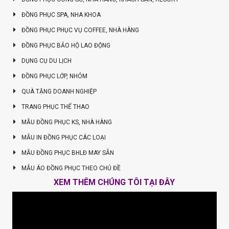
ĐỒNG PHỤC SPA, NHA KHOA
ĐỒNG PHỤC PHỤC VỤ COFFEE, NHÀ HÀNG
ĐỒNG PHỤC BẢO HỘ LAO ĐỘNG
DỤNG CỤ DU LỊCH
ĐỒNG PHỤC LỚP, NHÓM
QUÀ TẶNG DOANH NGHIỆP
TRANG PHỤC THỂ THAO
MẪU ĐỒNG PHỤC KS, NHÀ HÀNG
MẪU IN ĐỒNG PHỤC CÁC LOẠI
MẪU ĐỒNG PHỤC BHLĐ MAY SẴN
MẪU ÁO ĐỒNG PHỤC THEO CHỦ ĐỀ
XEM THÊM CHÚNG TÔI TẠI ĐÂY