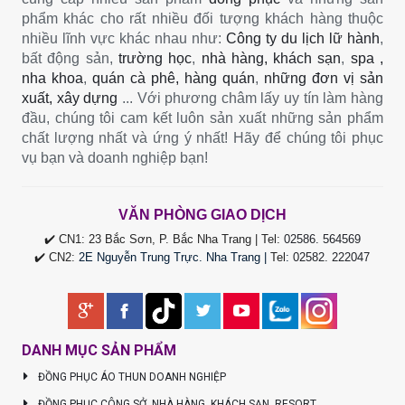
phẩm khác cho rất nhiều đối tượng khách hàng thuộc
nhiều lĩnh vực khác nhau như:
Công ty du lịch lữ hành
,
bất động sản,
trường học
,
nhà hàng, khách sạn
,
spa ,
nha khoa
,
quán cà phê, hàng quán
,
những đơn vị sản
xuất, xây dựng
... Với phương châm lấy uy tín làm hàng
đầu, chúng tôi cam kết luôn sản xuất những sản phẩm
chất lượng nhất và ứng ý nhất! Hãy để chúng tôi phục
vụ bạn và doanh nghiệp bạn!
VĂN PHÒNG GIAO DỊCH
✔️ CN1: 23 Bắc Sơn, P. Bắc Nha Trang | Tel:
02586. 564569
✔️ CN2:
2E Nguyễn Trung Trực. Nha Trang |
Tel
:
02582. 222047
DANH MỤC SẢN PHẨM
ĐỒNG PHỤC ÁO THUN DOANH NGHIỆP
ĐỒNG PHỤC CÔNG SỞ, NHÀ HÀNG, KHÁCH SẠN, RESORT