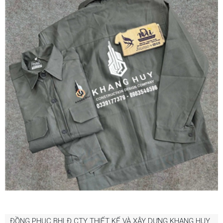
ĐỒNG PHỤC BHLĐ CTY THIẾT KẾ VÀ XÂY DỰNG KHANG HUY