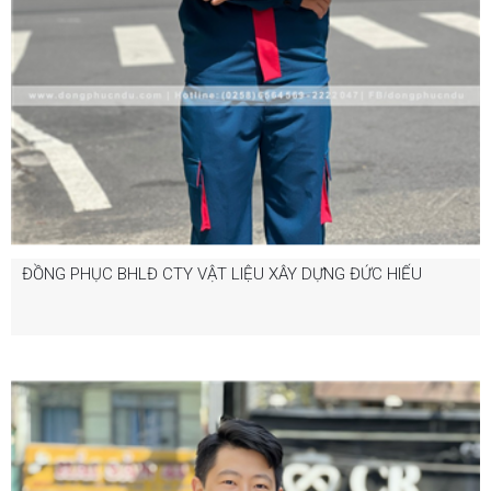
ĐỒNG PHỤC BHLĐ CTY VẬT LIỆU XÂY DỰNG ĐỨC HIẾU