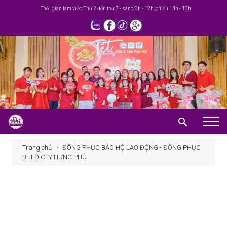
Thời gian làm việc: Thứ 2 đến thứ 7 - sáng 8h - 12h, chiều 14h - 18h
Trang chủ
Trang chủ
ĐỒNG PHỤC BẢO HỘ LAO ĐỘNG - ĐỒNG PHỤC
BHLĐ CTY HƯNG PHÚ
Giới thiệu
Khuyến mãi
Sản phẩm