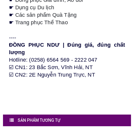
☛
Đồng phục Gia đình, Áo đôi
☛
Dụng cụ Du lịch
☛
Các sản phẩm Quà Tặng
☛
Trang phục Thể Thao
----
ĐỒNG PHỤC NDƯ | Đúng giá, đúng chất
lượng
Hotline: (0258) 6564 569 - 2222 047
☑️ CN1: 23 Bắc Sơn, Vĩnh Hải, NT
☑️ CN2: 2E Nguyễn Trung Trực, NT
SẢN PHẨM TƯƠNG TỰ