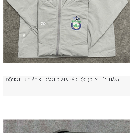
ĐỒNG PHỤC ÁO KHOÁC FC 246 BẢO LỘC (CTY TIÊN HÂN)