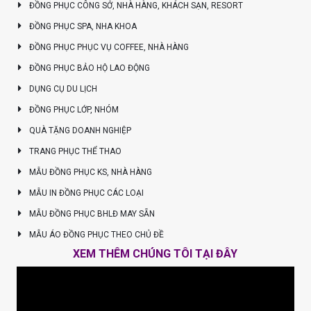
ĐỒNG PHỤC CÔNG SỞ, NHÀ HÀNG, KHÁCH SẠN, RESORT
ĐỒNG PHỤC SPA, NHA KHOA
ĐỒNG PHỤC PHỤC VỤ COFFEE, NHÀ HÀNG
ĐỒNG PHỤC BẢO HỘ LAO ĐỘNG
DỤNG CỤ DU LỊCH
ĐỒNG PHỤC LỚP, NHÓM
QUÀ TẶNG DOANH NGHIỆP
TRANG PHỤC THỂ THAO
MẪU ĐỒNG PHỤC KS, NHÀ HÀNG
MẪU IN ĐỒNG PHỤC CÁC LOẠI
MẪU ĐỒNG PHỤC BHLĐ MAY SẴN
MẪU ÁO ĐỒNG PHỤC THEO CHỦ ĐỀ
XEM THÊM CHÚNG TÔI TẠI ĐÂY