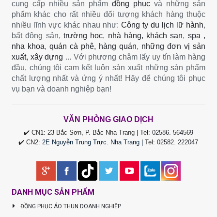
cung cấp nhiều sản phẩm
đồng phục
và những sản
phẩm khác cho rất nhiều đối tượng khách hàng thuộc
nhiều lĩnh vực khác nhau như:
Công ty du lịch lữ hành
,
bất động sản,
trường học
,
nhà hàng, khách sạn
,
spa ,
nha khoa
,
quán cà phê, hàng quán
,
những đơn vị sản
xuất, xây dựng
... Với phương châm lấy uy tín làm hàng
đầu, chúng tôi cam kết luôn sản xuất những sản phẩm
chất lượng nhất và ứng ý nhất! Hãy để chúng tôi phục
vụ bạn và doanh nghiệp bạn!
VĂN PHÒNG GIAO DỊCH
✔️ CN1: 23 Bắc Sơn, P. Bắc Nha Trang | Tel:
02586. 564569
✔️ CN2:
2E Nguyễn Trung Trực. Nha Trang |
Tel
:
02582. 222047
DANH MỤC SẢN PHẨM
ĐỒNG PHỤC ÁO THUN DOANH NGHIỆP