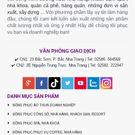
nha khoa
,
quán cà phê, hàng quán
,
những đơn vị sản
xuất, xây dựng
... Với phương châm lấy uy tín làm hàng
đầu, chúng tôi cam kết luôn sản xuất những sản phẩm
chất lượng nhất và ứng ý nhất! Hãy để chúng tôi phục
vụ bạn và doanh nghiệp bạn!
VĂN PHÒNG GIAO DỊCH
✔️ CN1: 23 Bắc Sơn, P. Bắc Nha Trang | Tel:
02586. 564569
✔️ CN2:
2E Nguyễn Trung Trực. Nha Trang |
Tel
:
02582. 222047
DANH MỤC SẢN PHẨM
ĐỒNG PHỤC ÁO THUN DOANH NGHIỆP
ĐỒNG PHỤC CÔNG SỞ, NHÀ HÀNG, KHÁCH SẠN, RESORT
ĐỒNG PHỤC SPA, NHA KHOA
ĐỒNG PHỤC PHỤC VỤ COFFEE, NHÀ HÀNG