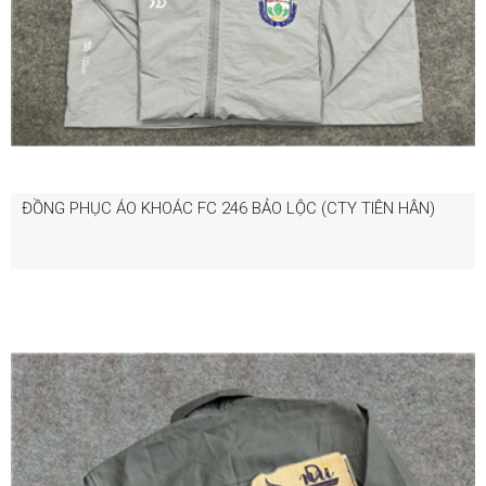
ĐỒNG PHỤC ÁO KHOÁC FC 246 BẢO LỘC (CTY TIÊN HÂN)