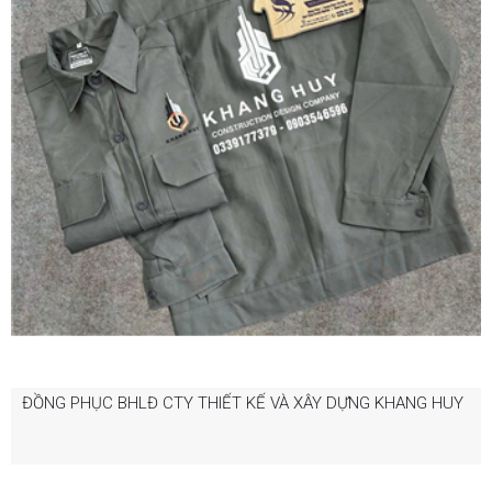
ĐỒNG PHỤC BHLĐ CTY THIẾT KẾ VÀ XÂY DỰNG KHANG HUY