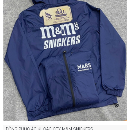
ĐỒNG PHỤC ÁO KHOÁC CTY M&M SNICKERS