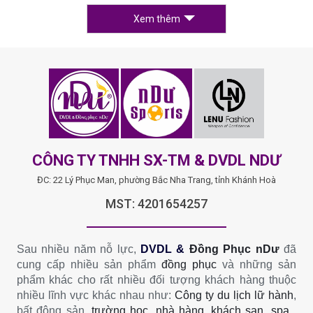
Xem thêm
CÔNG TY TNHH SX-TM & DVDL NDƯ
ĐC: 22 Lý Phục Man, phường Bắc Nha Trang, tỉnh Khánh Hoà
MST: 4201654257
Sau nhiều năm nỗ lực,
DVDL &
Đồng Phục nDư
đã
cung cấp nhiều sản phẩm
đồng phục
và những sản
phẩm khác cho rất nhiều đối tượng khách hàng thuộc
nhiều lĩnh vực khác nhau như:
Công ty du lịch lữ hành
,
bất động sản,
trường học
,
nhà hàng, khách sạn
,
spa ,