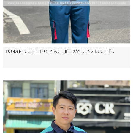
ĐỒNG PHỤC BHLĐ CTY VẬT LIỆU XÂY DỰNG ĐỨC HIẾU