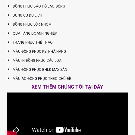
ĐỒNG PHỤC BẢO HỘ LAO ĐỘNG
DỤNG CỤ DU LỊCH
ĐỒNG PHỤC LỚP, NHÓM
QUÀ TẶNG DOANH NGHIỆP
TRANG PHỤC THỂ THAO
MẪU ĐỒNG PHỤC KS, NHÀ HÀNG
MẪU IN ĐỒNG PHỤC CÁC LOẠI
MẪU ĐỒNG PHỤC BHLĐ MAY SẴN
MẪU ÁO ĐỒNG PHỤC THEO CHỦ ĐỀ
XEM THÊM CHÚNG TÔI TẠI ĐÂY