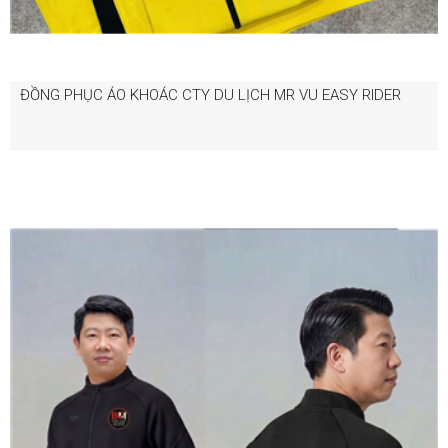
ĐỒNG PHỤC ÁO KHOÁC CTY DU LỊCH MR VU EASY RIDER