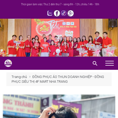
Thời gian làm việc: Thứ 2 đến thứ 7 - sáng 8h - 12h, chiều 14h - 18h
Trang chủ
Trang chủ
ĐỒNG PHỤC ÁO THUN DOANH NGHIỆP - ĐỒNG
PHỤC SIÊU THỊ 4F MART NHA TRANG
Giới thiệu
Khuyến mãi
Sản phẩm