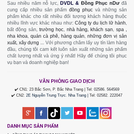
Sau nhiều năm nỗ lực,
DVDL &
Đồng Phục nDư
đã
cung cấp nhiều sản phẩm
đồng phục
và những sản
phẩm khác cho rất nhiều đối tượng khách hàng thuộc
nhiều lĩnh vực khác nhau như:
Công ty du lịch lữ hành
,
bất động sản,
trường học
,
nhà hàng, khách sạn
,
spa ,
nha khoa
,
quán cà phê, hàng quán
,
những đơn vị sản
xuất, xây dựng
... Với phương châm lấy uy tín làm hàng
đầu, chúng tôi cam kết luôn sản xuất những sản phẩm
chất lượng nhất và ứng ý nhất! Hãy để chúng tôi phục
vụ bạn và doanh nghiệp bạn!
VĂN PHÒNG GIAO DỊCH
✔️ CN1: 23 Bắc Sơn, P. Bắc Nha Trang | Tel:
02586. 564569
✔️ CN2:
2E Nguyễn Trung Trực. Nha Trang |
Tel
:
02582. 222047
DANH MỤC SẢN PHẨM