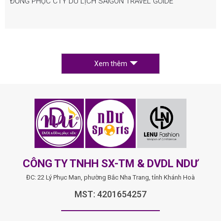
ĐỒNG PHỤC CTY DU LỊCH SAIGON TRAVEL GUIDE
Xem thêm
CÔNG TY TNHH SX-TM & DVDL NDƯ
ĐC: 22 Lý Phục Man, phường Bắc Nha Trang, tỉnh Khánh Hoà
MST: 4201654257