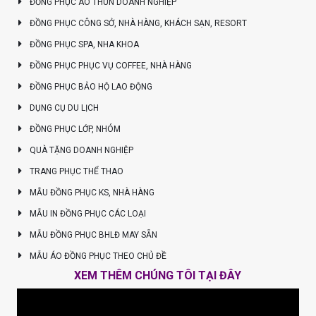
ĐỒNG PHỤC ÁO THUN DOANH NGHIỆP
ĐỒNG PHỤC CÔNG SỞ, NHÀ HÀNG, KHÁCH SẠN, RESORT
ĐỒNG PHỤC SPA, NHA KHOA
ĐỒNG PHỤC PHỤC VỤ COFFEE, NHÀ HÀNG
ĐỒNG PHỤC BẢO HỘ LAO ĐỘNG
DỤNG CỤ DU LỊCH
ĐỒNG PHỤC LỚP, NHÓM
QUÀ TẶNG DOANH NGHIỆP
TRANG PHỤC THỂ THAO
MẪU ĐỒNG PHỤC KS, NHÀ HÀNG
MẪU IN ĐỒNG PHỤC CÁC LOẠI
MẪU ĐỒNG PHỤC BHLĐ MAY SẴN
MẪU ÁO ĐỒNG PHỤC THEO CHỦ ĐỀ
XEM THÊM CHÚNG TÔI TẠI ĐÂY