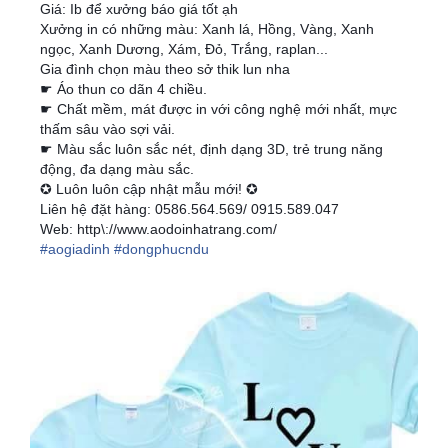
Giá: Ib để xưởng báo giá tốt ạh
Xưởng in có những màu: Xanh lá, Hồng, Vàng, Xanh
ngọc, Xanh Dương, Xám, Đỏ, Trắng, raplan...
Gia đình chọn màu theo sở thik lun nha
☛ Áo thun co dãn 4 chiều.
☛ Chất mềm, mát được in với công nghệ mới nhất, mực
thấm sâu vào sợi vải.
☛ Màu sắc luôn sắc nét, định dạng 3D, trẻ trung năng
động, đa dạng màu sắc.
✪ Luôn luôn cập nhật mẫu mới! ✪
Liên hệ đặt hàng: 0586.564.569/ 0915.589.047
Web: http\://
www.aodoinhatrang.com/
#aogiadinh
#dongphucndu