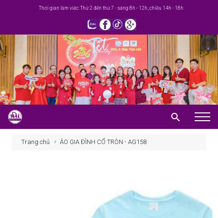
Thời gian làm việc: Thứ 2 đến thứ 7 - sáng 8h - 12h, chiều 14h - 18h
Trang chủ
Trang chủ
ÁO GIA ĐÌNH CỔ TRÒN - AG158
Giới thiệu
Khuyến mãi
Sản phẩm