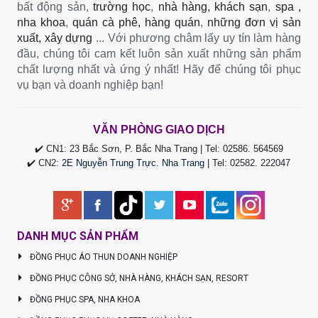
bất động sản,
trường học
,
nhà hàng, khách sạn
,
spa ,
nha khoa
,
quán cà phê, hàng quán
,
những đơn vị sản
xuất, xây dựng
... Với phương châm lấy uy tín làm hàng
đầu, chúng tôi cam kết luôn sản xuất những sản phẩm
chất lượng nhất và ứng ý nhất! Hãy để chúng tôi phục
vụ bạn và doanh nghiệp bạn!
VĂN PHÒNG GIAO DỊCH
✔️ CN1: 23 Bắc Sơn, P. Bắc Nha Trang | Tel:
02586. 564569
✔️ CN2:
2E Nguyễn Trung Trực. Nha Trang |
Tel
:
02582. 222047
DANH MỤC SẢN PHẨM
ĐỒNG PHỤC ÁO THUN DOANH NGHIỆP
ĐỒNG PHỤC CÔNG SỞ, NHÀ HÀNG, KHÁCH SẠN, RESORT
ĐỒNG PHỤC SPA, NHA KHOA