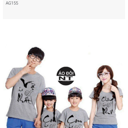
AG155