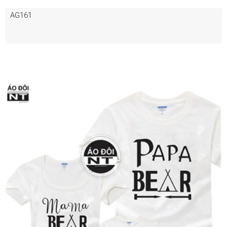
AG161