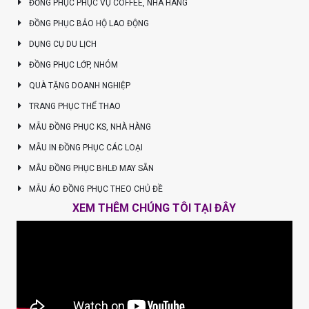
ĐỒNG PHỤC PHỤC VỤ COFFEE, NHÀ HÀNG
ĐỒNG PHỤC BẢO HỘ LAO ĐỘNG
DỤNG CỤ DU LỊCH
ĐỒNG PHỤC LỚP, NHÓM
QUÀ TẶNG DOANH NGHIỆP
TRANG PHỤC THỂ THAO
MẪU ĐỒNG PHỤC KS, NHÀ HÀNG
MẪU IN ĐỒNG PHỤC CÁC LOẠI
MẪU ĐỒNG PHỤC BHLĐ MAY SẴN
MẪU ÁO ĐỒNG PHỤC THEO CHỦ ĐỀ
XEM THÊM CHÚNG TÔI TẠI ĐÂY